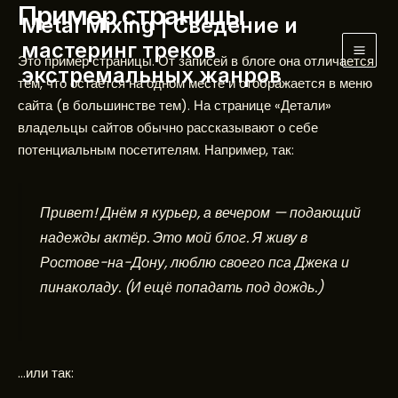
Пример страницы
Перейти
Mai
Metal Mixing | Сведение и
к
мастеринг треков
Men
содержимому
Это пример страницы. От записей в блоге она отличается
экстремальных жанров
тем, что остаётся на одном месте и отображается в меню
сайта (в большинстве тем). На странице «Детали»
владельцы сайтов обычно рассказывают о себе
потенциальным посетителям. Например, так:
Привет! Днём я курьер, а вечером — подающий
надежды актёр. Это мой блог. Я живу в
Ростове-на-Дону, люблю своего пса Джека и
пинаколаду. (И ещё попадать под дождь.)
…или так: