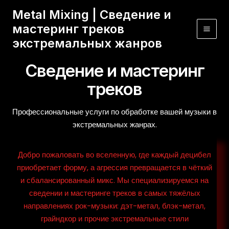
Перейти
Mai
Metal Mixing | Сведение и
к
мастеринг треков
Men
содержимому
экстремальных жанров
Сведение и мастеринг
треков​
Профессиональные услуги по обработке вашей музыки в
экстремальных жанрах.
Добро пожаловать во вселенную, где каждый децибел
приобретает форму, а агрессия превращается в чёткий
и сбалансированный микс. Мы специализируемся на
сведении и мастеринге треков в самых тяжёлых
направлениях рок-музыки: дэт-метал, блэк-метал,
грайндкор и прочие экстремальные стили