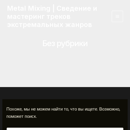
Поиск:
Перейти
Mai
Metal Mixing | Сведение и
к
мастеринг треков
Men
содержимому
экстремальных жанров
Без рубрики
Похоже, мы не можем найти то, что вы ищете. Возможно,
поможет поиск.